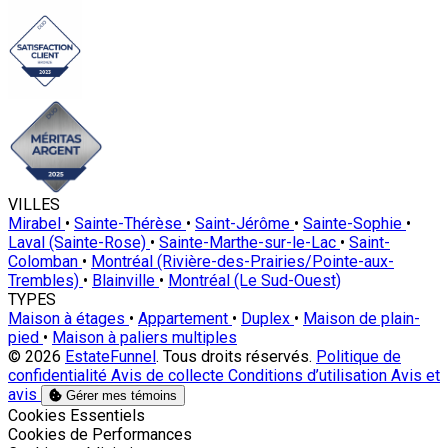
VILLES
Mirabel
•
Sainte-Thérèse
•
Saint-Jérôme
•
Sainte-Sophie
•
Laval (Sainte-Rose)
•
Sainte-Marthe-sur-le-Lac
•
Saint-
Colomban
•
Montréal (Rivière-des-Prairies/Pointe-aux-
Trembles)
•
Blainville
•
Montréal (Le Sud-Ouest)
TYPES
Maison à étages
•
Appartement
•
Duplex
•
Maison de plain-
pied
•
Maison à paliers multiples
© 2026
EstateFunnel
. Tous droits réservés.
Politique de
confidentialité
Avis de collecte
Conditions d’utilisation
Avis et
avis
Gérer mes témoins
Activer
Cookies Essentiels
Activer
Cookies de Performances