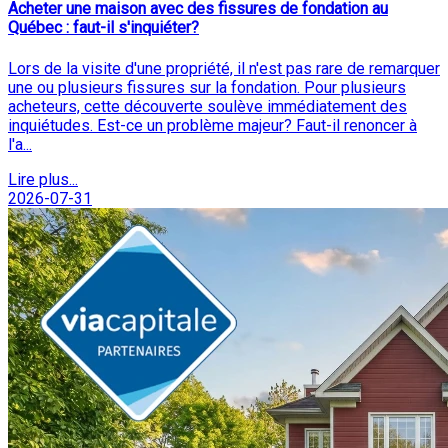
Acheter une maison avec des fissures de fondation au
Québec : faut-il s'inquiéter?
Lors de la visite d'une propriété, il n'est pas rare de remarquer
une ou plusieurs fissures sur la fondation. Pour plusieurs
acheteurs, cette découverte soulève immédiatement des
inquiétudes. Est-ce un problème majeur? Faut-il renoncer à
l'a...
Lire plus...
2026-07-31