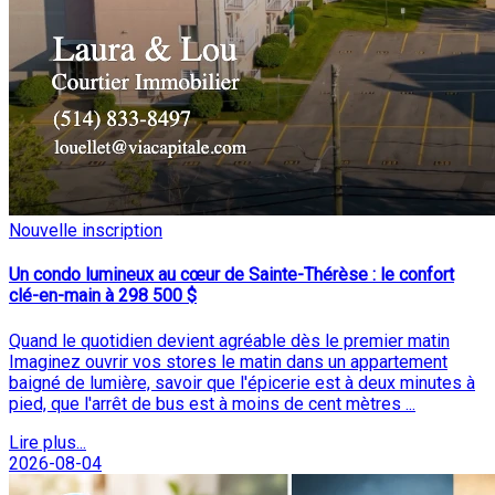
Nouvelle inscription
Un condo lumineux au cœur de Sainte-Thérèse : le confort
clé-en-main à 298 500 $
Quand le quotidien devient agréable dès le premier matin
Imaginez ouvrir vos stores le matin dans un appartement
baigné de lumière, savoir que l'épicerie est à deux minutes à
pied, que l'arrêt de bus est à moins de cent mètres ...
Lire plus...
2026-08-04