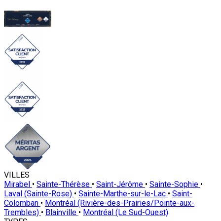
VILLES
Mirabel
•
Sainte-Thérèse
•
Saint-Jérôme
•
Sainte-Sophie
•
Laval (Sainte-Rose)
•
Sainte-Marthe-sur-le-Lac
•
Saint-
Colomban
•
Montréal (Rivière-des-Prairies/Pointe-aux-
Trembles)
•
Blainville
•
Montréal (Le Sud-Ouest)