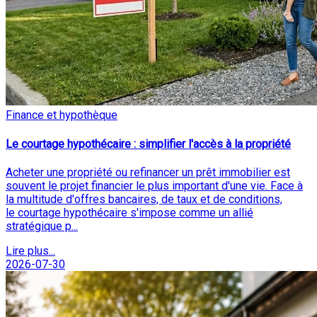
Finance et hypothèque
Le courtage hypothécaire : simplifier l'accès à la propriété
Acheter une propriété ou refinancer un prêt immobilier est
souvent le projet financier le plus important d'une vie. Face à
la multitude d'offres bancaires, de taux et de conditions,
le courtage hypothécaire s'impose comme un allié
stratégique p...
Lire plus...
2026-07-30