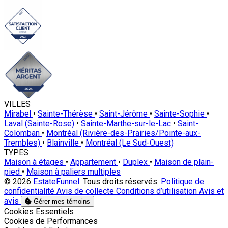
VILLES
Mirabel
•
Sainte-Thérèse
•
Saint-Jérôme
•
Sainte-Sophie
•
Laval (Sainte-Rose)
•
Sainte-Marthe-sur-le-Lac
•
Saint-
Colomban
•
Montréal (Rivière-des-Prairies/Pointe-aux-
Trembles)
•
Blainville
•
Montréal (Le Sud-Ouest)
TYPES
Maison à étages
•
Appartement
•
Duplex
•
Maison de plain-
pied
•
Maison à paliers multiples
© 2026
EstateFunnel
. Tous droits réservés.
Politique de
confidentialité
Avis de collecte
Conditions d’utilisation
Avis et
avis
Gérer mes témoins
Activer
Cookies Essentiels
Activer
Cookies de Performances