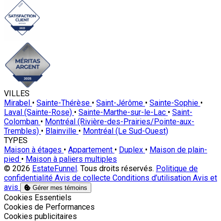
VILLES
Mirabel
•
Sainte-Thérèse
•
Saint-Jérôme
•
Sainte-Sophie
•
Laval (Sainte-Rose)
•
Sainte-Marthe-sur-le-Lac
•
Saint-
Colomban
•
Montréal (Rivière-des-Prairies/Pointe-aux-
Trembles)
•
Blainville
•
Montréal (Le Sud-Ouest)
TYPES
Maison à étages
•
Appartement
•
Duplex
•
Maison de plain-
pied
•
Maison à paliers multiples
© 2026
EstateFunnel
. Tous droits réservés.
Politique de
confidentialité
Avis de collecte
Conditions d’utilisation
Avis et
avis
Gérer mes témoins
Activer
Cookies Essentiels
Activer
Cookies de Performances
Activer
Cookies publicitaires