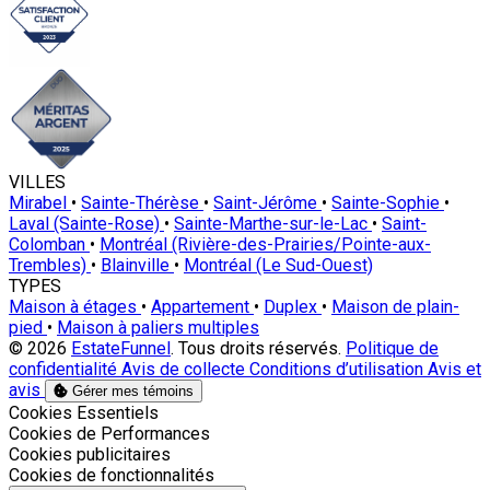
VILLES
Mirabel
•
Sainte-Thérèse
•
Saint-Jérôme
•
Sainte-Sophie
•
Laval (Sainte-Rose)
•
Sainte-Marthe-sur-le-Lac
•
Saint-
Colomban
•
Montréal (Rivière-des-Prairies/Pointe-aux-
Trembles)
•
Blainville
•
Montréal (Le Sud-Ouest)
TYPES
Maison à étages
•
Appartement
•
Duplex
•
Maison de plain-
pied
•
Maison à paliers multiples
© 2026
EstateFunnel
. Tous droits réservés.
Politique de
confidentialité
Avis de collecte
Conditions d’utilisation
Avis et
avis
Gérer mes témoins
Activer
Cookies Essentiels
Activer
Cookies de Performances
Activer
Cookies publicitaires
Activer
Cookies de fonctionnalités