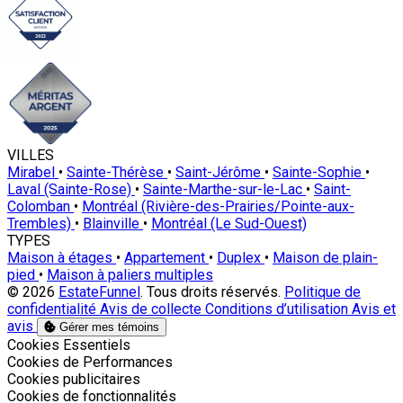
VILLES
Mirabel
•
Sainte-Thérèse
•
Saint-Jérôme
•
Sainte-Sophie
•
Laval (Sainte-Rose)
•
Sainte-Marthe-sur-le-Lac
•
Saint-
Colomban
•
Montréal (Rivière-des-Prairies/Pointe-aux-
Trembles)
•
Blainville
•
Montréal (Le Sud-Ouest)
TYPES
Maison à étages
•
Appartement
•
Duplex
•
Maison de plain-
pied
•
Maison à paliers multiples
© 2026
EstateFunnel
. Tous droits réservés.
Politique de
confidentialité
Avis de collecte
Conditions d’utilisation
Avis et
avis
Gérer mes témoins
Activer
Cookies Essentiels
Activer
Cookies de Performances
Activer
Cookies publicitaires
Activer
Cookies de fonctionnalités