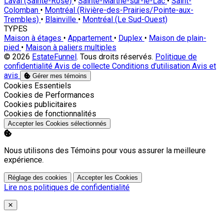
Laval (Sainte-Rose)
•
Sainte-Marthe-sur-le-Lac
•
Saint-
Colomban
•
Montréal (Rivière-des-Prairies/Pointe-aux-
Trembles)
•
Blainville
•
Montréal (Le Sud-Ouest)
TYPES
Maison à étages
•
Appartement
•
Duplex
•
Maison de plain-
pied
•
Maison à paliers multiples
© 2026
EstateFunnel
. Tous droits réservés.
Politique de
confidentialité
Avis de collecte
Conditions d’utilisation
Avis et
avis
Gérer mes témoins
Activer
Cookies Essentiels
Activer
Cookies de Performances
Activer
Cookies publicitaires
Activer
Cookies de fonctionnalités
Accepter les Cookies sélectionnés
Nous utilisons des Témoins pour vous assurer la meilleure
expérience.
Réglage des cookies
Accepter les Cookies
Lire nos politiques de confidentialité
Close
✕