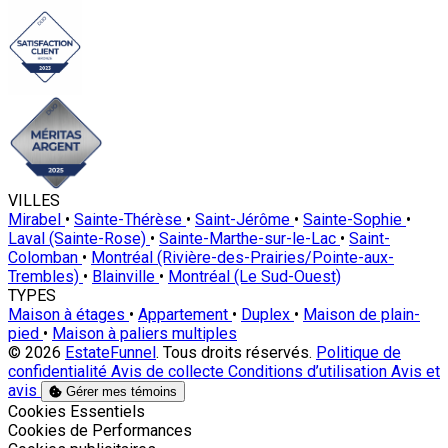
VILLES
Mirabel
•
Sainte-Thérèse
•
Saint-Jérôme
•
Sainte-Sophie
•
Laval (Sainte-Rose)
•
Sainte-Marthe-sur-le-Lac
•
Saint-
Colomban
•
Montréal (Rivière-des-Prairies/Pointe-aux-
Trembles)
•
Blainville
•
Montréal (Le Sud-Ouest)
TYPES
Maison à étages
•
Appartement
•
Duplex
•
Maison de plain-
pied
•
Maison à paliers multiples
© 2026
EstateFunnel
. Tous droits réservés.
Politique de
confidentialité
Avis de collecte
Conditions d’utilisation
Avis et
avis
Gérer mes témoins
Activer
Cookies Essentiels
Activer
Cookies de Performances