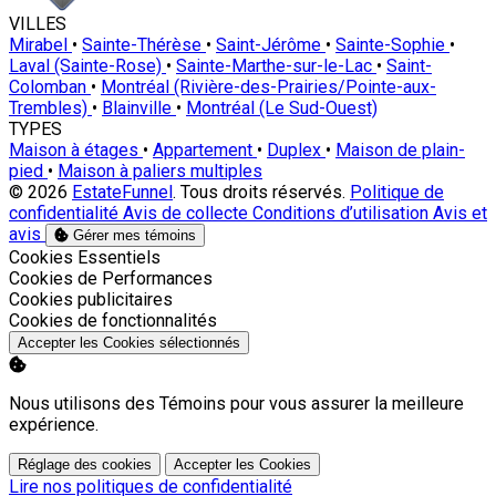
VILLES
Mirabel
•
Sainte-Thérèse
•
Saint-Jérôme
•
Sainte-Sophie
•
Laval (Sainte-Rose)
•
Sainte-Marthe-sur-le-Lac
•
Saint-
Colomban
•
Montréal (Rivière-des-Prairies/Pointe-aux-
Trembles)
•
Blainville
•
Montréal (Le Sud-Ouest)
TYPES
Maison à étages
•
Appartement
•
Duplex
•
Maison de plain-
pied
•
Maison à paliers multiples
© 2026
EstateFunnel
. Tous droits réservés.
Politique de
confidentialité
Avis de collecte
Conditions d’utilisation
Avis et
avis
Gérer mes témoins
Activer
Cookies Essentiels
Activer
Cookies de Performances
Activer
Cookies publicitaires
Activer
Cookies de fonctionnalités
Accepter les Cookies sélectionnés
Nous utilisons des Témoins pour vous assurer la meilleure
expérience.
Réglage des cookies
Accepter les Cookies
Lire nos politiques de confidentialité