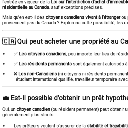
l'entrée en vigueur de la
Loi sur l’interdiction d’achat d’immeu
résidentielle au Canada
, sauf exceptions précises.
Mais qu’en est-il des
citoyens canadiens vivant à l’étranger
ou 
proviennent pas du Canada ? Explorons cette possibilité, les e
🇨🇦
Qui peut acheter une propriété au C
✅
Les citoyens canadiens
, peu importe leur lieu de rési
✅
Les résidents permanents
sont également autorisés à 
❌
Les non-Canadiens
(ni citoyens ni résidents permanent
: étudiant international qualifié, travailleur temporaire av
💼
Est-il possible d’obtenir un prêt hypot
Oui, un
citoyen canadien
(ou résident permanent) peut obtenir 
généralement plus stricts :
Les prêteurs veulent s’assurer de la
stabilité et traçabili