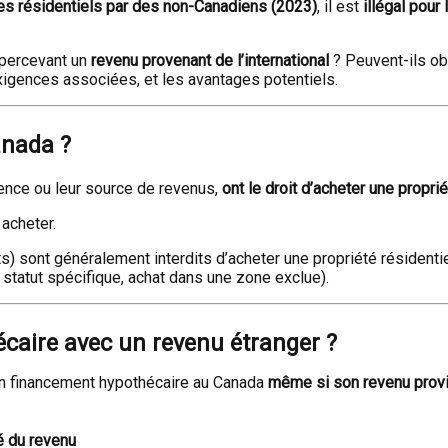
bles résidentiels par des non-Canadiens (2023)
, il est
illégal pour
percevant un
revenu provenant de l’international
? Peuvent-ils ob
xigences associées, et les avantages potentiels.
anada ?
dence ou leur source de revenus,
ont le droit d’acheter une propri
acheter.
s) sont généralement interdits d’acheter une propriété résidenti
ec statut spécifique, achat dans une zone exclue).
hécaire avec un revenu étranger ?
un financement hypothécaire au Canada
même si son revenu provie
té du revenu