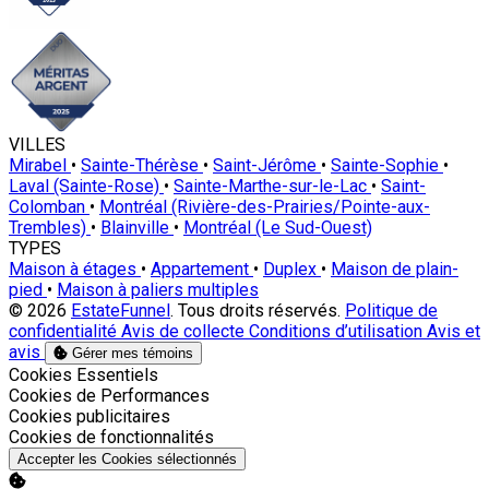
VILLES
Mirabel
•
Sainte-Thérèse
•
Saint-Jérôme
•
Sainte-Sophie
•
Laval (Sainte-Rose)
•
Sainte-Marthe-sur-le-Lac
•
Saint-
Colomban
•
Montréal (Rivière-des-Prairies/Pointe-aux-
Trembles)
•
Blainville
•
Montréal (Le Sud-Ouest)
TYPES
Maison à étages
•
Appartement
•
Duplex
•
Maison de plain-
pied
•
Maison à paliers multiples
© 2026
EstateFunnel
. Tous droits réservés.
Politique de
confidentialité
Avis de collecte
Conditions d’utilisation
Avis et
avis
Gérer mes témoins
Activer
Cookies Essentiels
Activer
Cookies de Performances
Activer
Cookies publicitaires
Activer
Cookies de fonctionnalités
Accepter les Cookies sélectionnés