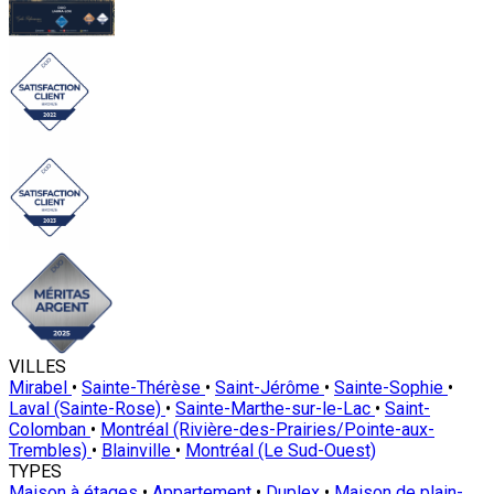
VILLES
Mirabel
•
Sainte-Thérèse
•
Saint-Jérôme
•
Sainte-Sophie
•
Laval (Sainte-Rose)
•
Sainte-Marthe-sur-le-Lac
•
Saint-
Colomban
•
Montréal (Rivière-des-Prairies/Pointe-aux-
Trembles)
•
Blainville
•
Montréal (Le Sud-Ouest)
TYPES
Maison à étages
•
Appartement
•
Duplex
•
Maison de plain-