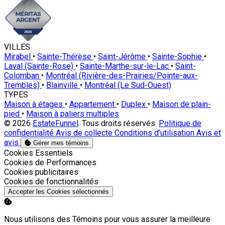
VILLES
Mirabel
•
Sainte-Thérèse
•
Saint-Jérôme
•
Sainte-Sophie
•
Laval (Sainte-Rose)
•
Sainte-Marthe-sur-le-Lac
•
Saint-
Colomban
•
Montréal (Rivière-des-Prairies/Pointe-aux-
Trembles)
•
Blainville
•
Montréal (Le Sud-Ouest)
TYPES
Maison à étages
•
Appartement
•
Duplex
•
Maison de plain-
pied
•
Maison à paliers multiples
© 2026
EstateFunnel
. Tous droits réservés.
Politique de
confidentialité
Avis de collecte
Conditions d’utilisation
Avis et
avis
Gérer mes témoins
Activer
Cookies Essentiels
Activer
Cookies de Performances
Activer
Cookies publicitaires
Activer
Cookies de fonctionnalités
Accepter les Cookies sélectionnés
Nous utilisons des Témoins pour vous assurer la meilleure