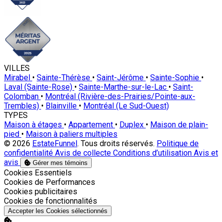
VILLES
Mirabel
•
Sainte-Thérèse
•
Saint-Jérôme
•
Sainte-Sophie
•
Laval (Sainte-Rose)
•
Sainte-Marthe-sur-le-Lac
•
Saint-
Colomban
•
Montréal (Rivière-des-Prairies/Pointe-aux-
Trembles)
•
Blainville
•
Montréal (Le Sud-Ouest)
TYPES
Maison à étages
•
Appartement
•
Duplex
•
Maison de plain-
pied
•
Maison à paliers multiples
© 2026
EstateFunnel
. Tous droits réservés.
Politique de
confidentialité
Avis de collecte
Conditions d’utilisation
Avis et
avis
Gérer mes témoins
Activer
Cookies Essentiels
Activer
Cookies de Performances
Activer
Cookies publicitaires
Activer
Cookies de fonctionnalités
Accepter les Cookies sélectionnés