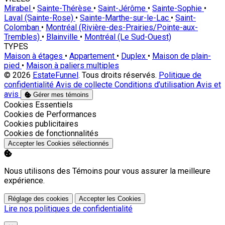
Mirabel
•
Sainte-Thérèse
•
Saint-Jérôme
•
Sainte-Sophie
•
Laval (Sainte-Rose)
•
Sainte-Marthe-sur-le-Lac
•
Saint-
Colomban
•
Montréal (Rivière-des-Prairies/Pointe-aux-
Trembles)
•
Blainville
•
Montréal (Le Sud-Ouest)
TYPES
Maison à étages
•
Appartement
•
Duplex
•
Maison de plain-
pied
•
Maison à paliers multiples
© 2026
EstateFunnel
. Tous droits réservés.
Politique de
confidentialité
Avis de collecte
Conditions d’utilisation
Avis et
avis
Gérer mes témoins
Activer
Cookies Essentiels
Activer
Cookies de Performances
Activer
Cookies publicitaires
Activer
Cookies de fonctionnalités
Accepter les Cookies sélectionnés
Nous utilisons des Témoins pour vous assurer la meilleure
expérience.
Réglage des cookies
Accepter les Cookies
Lire nos politiques de confidentialité