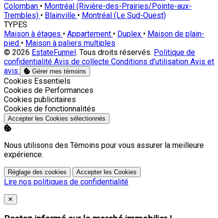
Colomban
•
Montréal (Rivière-des-Prairies/Pointe-aux-
Trembles)
•
Blainville
•
Montréal (Le Sud-Ouest)
TYPES
Maison à étages
•
Appartement
•
Duplex
•
Maison de plain-
pied
•
Maison à paliers multiples
© 2026
EstateFunnel
. Tous droits réservés.
Politique de
confidentialité
Avis de collecte
Conditions d’utilisation
Avis et
avis
Gérer mes témoins
Activer
Cookies Essentiels
Activer
Cookies de Performances
Activer
Cookies publicitaires
Activer
Cookies de fonctionnalités
Accepter les Cookies sélectionnés
Nous utilisons des Témoins pour vous assurer la meilleure
expérience.
Réglage des cookies
Accepter les Cookies
Lire nos politiques de confidentialité
Close
✕