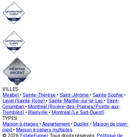
VILLES
Mirabel
•
Sainte-Thérèse
•
Saint-Jérôme
•
Sainte-Sophie
•
Laval (Sainte-Rose)
•
Sainte-Marthe-sur-le-Lac
•
Saint-
Colomban
•
Montréal (Rivière-des-Prairies/Pointe-aux-
Trembles)
•
Blainville
•
Montréal (Le Sud-Ouest)
TYPES
Maison à étages
•
Appartement
•
Duplex
•
Maison de plain-
pied
•
Maison à paliers multiples
© 2026
EstateFunnel
. Tous droits réservés.
Politique de