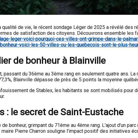
 qualité de vie, le récent sondage Léger de 2025 a révélé des r
rmes de satisfaction des citoyens. Découvrons ensemble les fact
age-leger-voici-pourquoi-ces-villes-ont-grimpe-dans-le-palma
onheur-voici-les-50-villes-ou-les-quebecois-sont-le-plus-heu
lier de bonheur à Blainville
t, passant du 36ème au 3ème rang en seulement quatre ans. La ma
 77,3%, Blainville dépasse de près de 5 points la moyenne québé
fouissement de Stablex, les habitants se sont mobilisés pour défe
ur.
 : le secret de Saint-Eustache
e bonheur, grimpant du 71ème au 4ème rang. L'ajout d'un parc nat
Le maire Pierre Charron souligne l'impact positif des initiatives é