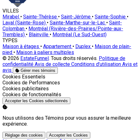
VILLES
Mirabel
•
Sainte-Thérèse
•
Saint-Jérôme
•
Sainte-Sophie
•
Laval (Sainte-Rose)
•
Sainte-Marthe-sur-le-Lac
•
Saint-
Colomban
•
Montréal (Rivière-des-Prairies/Pointe-aux-
Trembles)
•
Blainville
•
Montréal (Le Sud-Ouest)
TYPES
Maison à étages
•
Appartement
•
Duplex
•
Maison de plain-
pied
•
Maison à paliers multiples
© 2026
EstateFunnel
. Tous droits réservés.
Politique de
confidentialité
Avis de collecte
Conditions d’utilisation
Avis et
avis
Gérer mes témoins
Activer
Cookies Essentiels
Activer
Cookies de Performances
Activer
Cookies publicitaires
Activer
Cookies de fonctionnalités
Accepter les Cookies sélectionnés
Nous utilisons des Témoins pour vous assurer la meilleure
expérience.
Réglage des cookies
Accepter les Cookies