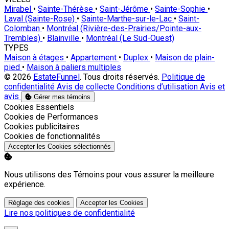
Mirabel
•
Sainte-Thérèse
•
Saint-Jérôme
•
Sainte-Sophie
•
Laval (Sainte-Rose)
•
Sainte-Marthe-sur-le-Lac
•
Saint-
Colomban
•
Montréal (Rivière-des-Prairies/Pointe-aux-
Trembles)
•
Blainville
•
Montréal (Le Sud-Ouest)
TYPES
Maison à étages
•
Appartement
•
Duplex
•
Maison de plain-
pied
•
Maison à paliers multiples
© 2026
EstateFunnel
. Tous droits réservés.
Politique de
confidentialité
Avis de collecte
Conditions d’utilisation
Avis et
avis
Gérer mes témoins
Activer
Cookies Essentiels
Activer
Cookies de Performances
Activer
Cookies publicitaires
Activer
Cookies de fonctionnalités
Accepter les Cookies sélectionnés
Nous utilisons des Témoins pour vous assurer la meilleure
expérience.
Réglage des cookies
Accepter les Cookies
Lire nos politiques de confidentialité