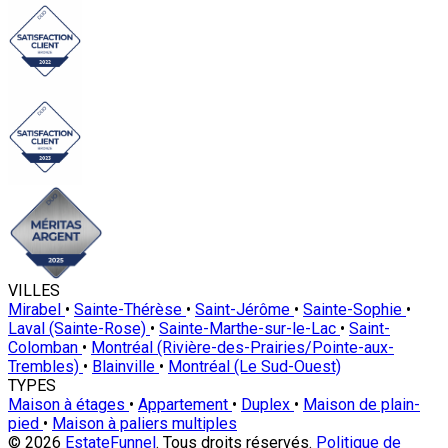
VILLES
Mirabel
•
Sainte-Thérèse
•
Saint-Jérôme
•
Sainte-Sophie
•
Laval (Sainte-Rose)
•
Sainte-Marthe-sur-le-Lac
•
Saint-
Colomban
•
Montréal (Rivière-des-Prairies/Pointe-aux-
Trembles)
•
Blainville
•
Montréal (Le Sud-Ouest)
TYPES
Maison à étages
•
Appartement
•
Duplex
•
Maison de plain-
pied
•
Maison à paliers multiples
© 2026
EstateFunnel
. Tous droits réservés.
Politique de