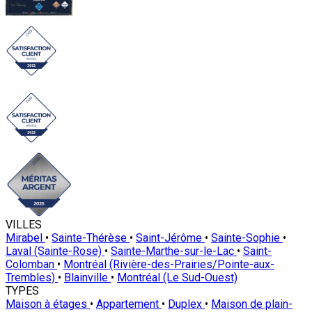
VILLES
Mirabel
•
Sainte-Thérèse
•
Saint-Jérôme
•
Sainte-Sophie
•
Laval (Sainte-Rose)
•
Sainte-Marthe-sur-le-Lac
•
Saint-
Colomban
•
Montréal (Rivière-des-Prairies/Pointe-aux-
Trembles)
•
Blainville
•
Montréal (Le Sud-Ouest)
TYPES
Maison à étages
•
Appartement
•
Duplex
•
Maison de plain-