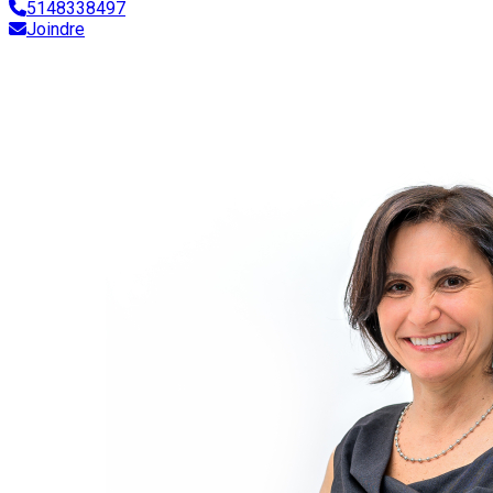
5148338497
Joindre