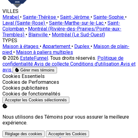
VILLES
Mirabel
•
Sainte-Thérèse
•
Saint-Jérôme
•
Sainte-Sophie
•
Laval (Sainte-Rose)
•
Sainte-Marthe-sur-le-Lac
•
Saint-
Colomban
•
Montréal (Rivière-des-Prairies/Pointe-aux-
Trembles)
•
Blainville
•
Montréal (Le Sud-Ouest)
TYPES
Maison à étages
•
Appartement
•
Duplex
•
Maison de plain-
pied
•
Maison à paliers multiples
© 2026
EstateFunnel
. Tous droits réservés.
Politique de
confidentialité
Avis de collecte
Conditions d’utilisation
Avis et
avis
Gérer mes témoins
Activer
Cookies Essentiels
Activer
Cookies de Performances
Activer
Cookies publicitaires
Activer
Cookies de fonctionnalités
Accepter les Cookies sélectionnés
Nous utilisons des Témoins pour vous assurer la meilleure
expérience.
Réglage des cookies
Accepter les Cookies