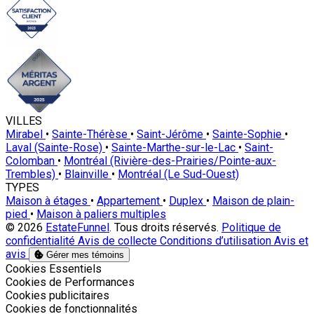
VILLES
Mirabel
•
Sainte-Thérèse
•
Saint-Jérôme
•
Sainte-Sophie
•
Laval (Sainte-Rose)
•
Sainte-Marthe-sur-le-Lac
•
Saint-
Colomban
•
Montréal (Rivière-des-Prairies/Pointe-aux-
Trembles)
•
Blainville
•
Montréal (Le Sud-Ouest)
TYPES
Maison à étages
•
Appartement
•
Duplex
•
Maison de plain-
pied
•
Maison à paliers multiples
© 2026
EstateFunnel
. Tous droits réservés.
Politique de
confidentialité
Avis de collecte
Conditions d’utilisation
Avis et
avis
Gérer mes témoins
Activer
Cookies Essentiels
Activer
Cookies de Performances
Activer
Cookies publicitaires
Activer
Cookies de fonctionnalités