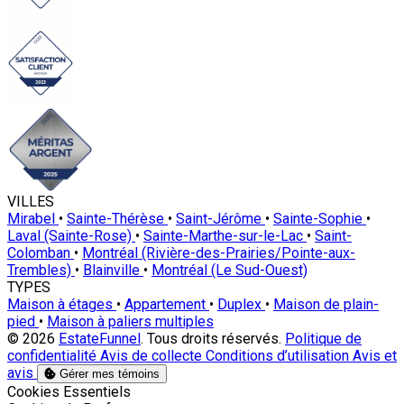
VILLES
Mirabel
•
Sainte-Thérèse
•
Saint-Jérôme
•
Sainte-Sophie
•
Laval (Sainte-Rose)
•
Sainte-Marthe-sur-le-Lac
•
Saint-
Colomban
•
Montréal (Rivière-des-Prairies/Pointe-aux-
Trembles)
•
Blainville
•
Montréal (Le Sud-Ouest)
TYPES
Maison à étages
•
Appartement
•
Duplex
•
Maison de plain-
pied
•
Maison à paliers multiples
© 2026
EstateFunnel
. Tous droits réservés.
Politique de
confidentialité
Avis de collecte
Conditions d’utilisation
Avis et
avis
Gérer mes témoins
Activer
Cookies Essentiels