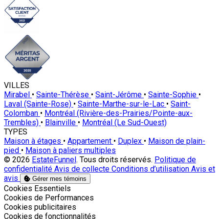
VILLES
Mirabel
•
Sainte-Thérèse
•
Saint-Jérôme
•
Sainte-Sophie
•
Laval (Sainte-Rose)
•
Sainte-Marthe-sur-le-Lac
•
Saint-
Colomban
•
Montréal (Rivière-des-Prairies/Pointe-aux-
Trembles)
•
Blainville
•
Montréal (Le Sud-Ouest)
TYPES
Maison à étages
•
Appartement
•
Duplex
•
Maison de plain-
pied
•
Maison à paliers multiples
© 2026
EstateFunnel
. Tous droits réservés.
Politique de
confidentialité
Avis de collecte
Conditions d’utilisation
Avis et
avis
Gérer mes témoins
Activer
Cookies Essentiels
Activer
Cookies de Performances
Activer
Cookies publicitaires
Activer
Cookies de fonctionnalités