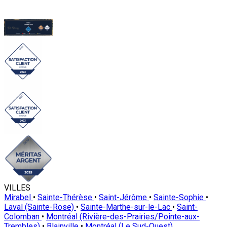
VILLES
Mirabel
•
Sainte-Thérèse
•
Saint-Jérôme
•
Sainte-Sophie
•
Laval (Sainte-Rose)
•
Sainte-Marthe-sur-le-Lac
•
Saint-
Colomban
•
Montréal (Rivière-des-Prairies/Pointe-aux-
Trembles)
•
Blainville
•
Montréal (Le Sud-Ouest)