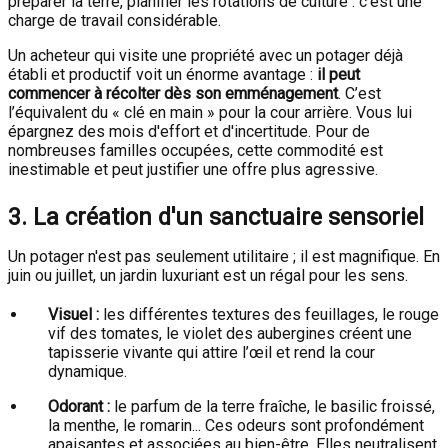
préparer la terre, planifier les rotations de culture : c’est une
charge de travail considérable.
Un acheteur qui visite une propriété avec un potager déjà
établi et productif voit un énorme avantage :
il peut
commencer à récolter dès son emménagement
. C’est
l’équivalent du « clé en main » pour la cour arrière. Vous lui
épargnez des mois d'effort et d'incertitude. Pour de
nombreuses familles occupées, cette commodité est
inestimable et peut justifier une offre plus agressive.
3. La création d'un sanctuaire sensoriel
Un potager n'est pas seulement utilitaire ; il est magnifique. En
juin ou juillet, un jardin luxuriant est un régal pour les sens.
Visuel :
les différentes textures des feuillages, le rouge
vif des tomates, le violet des aubergines créent une
tapisserie vivante qui attire l’œil et rend la cour
dynamique.
Odorant :
le parfum de la terre fraîche, le basilic froissé,
la menthe, le romarin... Ces odeurs sont profondément
apaisantes et associées au bien-être. Elles neutralisent