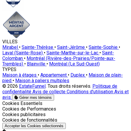
VILLES
Mirabel
•
Sainte-Thérèse
•
Saint-Jérôme
•
Sainte-Sophie
•
Laval (Sainte-Rose)
•
Sainte-Marthe-sur-le-Lac
•
Saint-
Colomban
•
Montréal (Rivière-des-Prairies/Pointe-aux-
Trembles)
•
Blainville
•
Montréal (Le Sud-Ouest)
TYPES
Maison à étages
•
Appartement
•
Duplex
•
Maison de plain-
pied
•
Maison à paliers multiples
© 2026
EstateFunnel
. Tous droits réservés.
Politique de
confidentialité
Avis de collecte
Conditions d’utilisation
Avis et
avis
Gérer mes témoins
Activer
Cookies Essentiels
Activer
Cookies de Performances
Activer
Cookies publicitaires
Activer
Cookies de fonctionnalités
Accepter les Cookies sélectionnés