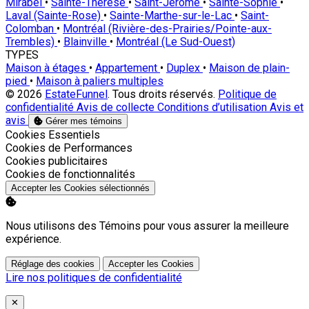
Mirabel
•
Sainte-Thérèse
•
Saint-Jérôme
•
Sainte-Sophie
•
Laval (Sainte-Rose)
•
Sainte-Marthe-sur-le-Lac
•
Saint-
Colomban
•
Montréal (Rivière-des-Prairies/Pointe-aux-
Trembles)
•
Blainville
•
Montréal (Le Sud-Ouest)
TYPES
Maison à étages
•
Appartement
•
Duplex
•
Maison de plain-
pied
•
Maison à paliers multiples
© 2026
EstateFunnel
. Tous droits réservés.
Politique de
confidentialité
Avis de collecte
Conditions d’utilisation
Avis et
avis
Gérer mes témoins
Activer
Cookies Essentiels
Activer
Cookies de Performances
Activer
Cookies publicitaires
Activer
Cookies de fonctionnalités
Accepter les Cookies sélectionnés
Nous utilisons des Témoins pour vous assurer la meilleure
expérience.
Réglage des cookies
Accepter les Cookies
Lire nos politiques de confidentialité
Close
✕